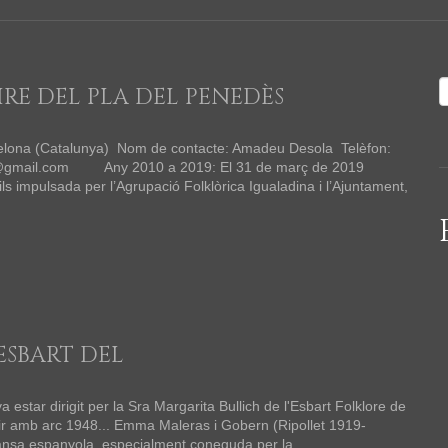
RE DEL PLA DEL PENEDÈS
celona (Catalunya) Nom de contacte: Amadeu Desola Telèfon:
es@gmail.com Any 2010 a 2019: El 31 de març de 2019
nils impulsada per l’Agrupació Folklòrica Igualadina i l’Ajuntament,
ESBART DEL
estar dirigit per la Sra Margarita Bullich de l'Esbart Folklore de
ir amb arc 1948... Emma Maleras i Gobern (Ripollet 1919-
dansa espanyola, especialment coneguda per la…