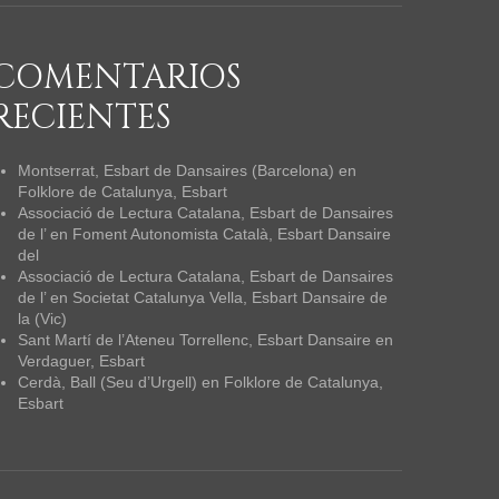
COMENTARIOS
RECIENTES
Montserrat, Esbart de Dansaires (Barcelona)
en
Folklore de Catalunya, Esbart
Associació de Lectura Catalana, Esbart de Dansaires
de l’
en
Foment Autonomista Català, Esbart Dansaire
del
Associació de Lectura Catalana, Esbart de Dansaires
de l’
en
Societat Catalunya Vella, Esbart Dansaire de
la (Vic)
Sant Martí de l’Ateneu Torrellenc, Esbart Dansaire
en
Verdaguer, Esbart
Cerdà, Ball (Seu d’Urgell)
en
Folklore de Catalunya,
Esbart