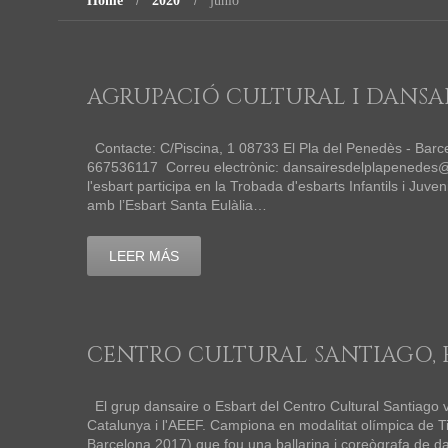
Home
2020
junio
AGRUPACIÓ CULTURAL I DANSAI
Contacte: C/Piscina, 1 08733 El Pla del Penedès - Bar
667536117 Correu electrònic: dansairesdelplapened
l'esbart participa en la Trobada d'esbarts Infantils i Juve
amb l’Esbart Santa Eulàlia…
LEER MÁS
CENTRO CULTURAL SANTIAGO, 
El grup dansaire o Esbart del Centro Cultural Santiago va 
Catalunya i l'AEEF. Campiona en modalitat olímpica de T
Barcelona 2017) que fou una ballarina i coreògrafa de 