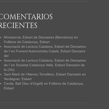
COMENTARIOS
RECIENTES
Montserrat, Esbart de Dansaires (Barcelona)
en
Folklore de Catalunya, Esbart
Associació de Lectura Catalana, Esbart de Dansaires
de l’
en
Foment Autonomista Català, Esbart Dansaire
del
Associació de Lectura Catalana, Esbart de Dansaires
de l’
en
Societat Catalunya Vella, Esbart Dansaire de
la (Vic)
Sant Martí de l’Ateneu Torrellenc, Esbart Dansaire
en
Verdaguer, Esbart
Cerdà, Ball (Seu d’Urgell)
en
Folklore de Catalunya,
Esbart