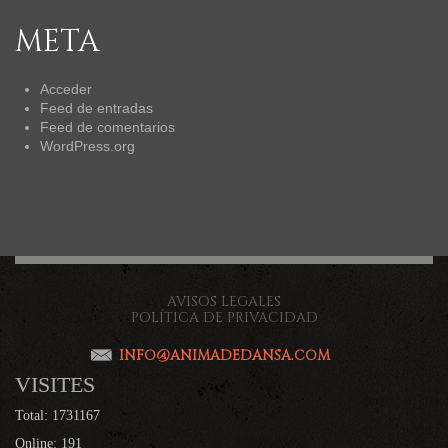
META
Acceder
Feed de entradas
Feed de comentarios
WordPress.org
AVISOS LEGALES
POLÍTICA DE PRIVACIDAD
INFO@ANIMADEDANSA.COM
VISITES
Total: 1731167
Online: 191