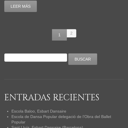
LEER MÁS
2
1
ENTRADAS RECIENTES
Escola Baloo, Esbart Dansaire
Escola de Dansa Popular delegació de l’Obra del Ballet
Popular
Sant Lluís, Esbart Dansaire (Barcelona)