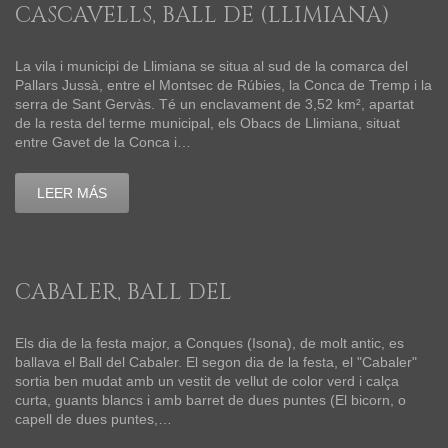
CASCAVELLS, BALL DE (LLIMIANA)
La vila i municipi de Llimiana se situa al sud de la comarca del
Pallars Jussà, entre el Montsec de Rúbies, la Conca de Tremp i la
serra de Sant Gervàs. Té un enclavament de 3,52 km², apartat
de la resta del terme municipal, els Obacs de Llimiana, situat
entre Gavet de la Conca i…
LEER MÁS
CABALER, BALL DEL
Els dia de la festa major, a Conques (Isona), de molt antic, es
ballava el Ball del Cabaler. El segon dia de la festa, el "Cabaler"
sortia ben mudat amb un vestit de vellut de color verd i calça
curta, guants blancs i amb barret de dues puntes (El bicorn, o
capell de dues puntes,…