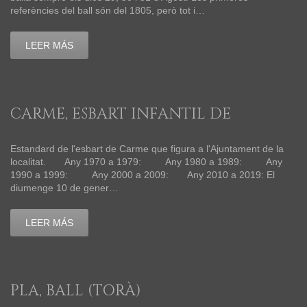
referències del ball són del 1805, però tot i…
LEER MÁS
CARME, ESBART INFANTIL DE
Estandard de l'esbart de Carme que figura a l'Ajuntament de la
localitat. Any 1970 a 1979: Any 1980 a 1989: Any
1990 a 1999: Any 2000 a 2009: Any 2010 a 2019: El
diumenge 10 de gener…
LEER MÁS
PLA, BALL (TORÀ)