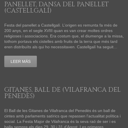
PANELLET, DANSA DEL PANELLET
(CASTELLGALÍ)
Festa del panellet a Castellgalí. L’origen es remunta fa més de
200 anys, en el segle XVIII quan es van crear moltes ordres
religioses i associacions. Era costum que, el diumenge a la missa,
tothom portava els cistelles amb fruits de la terra que més tard
eren distribuïts als qui ho necessitaven. Castellgalí ha seguit…
LEER MÁS
GITANES, BALL DE (VILAFRANCA DEL
PENEDÈS)
El Ball de les Gitanes de Vilafranca del Penedès és un ball de
cintes amb parlaments satírics que repassen l'actualitat política i
social. La Festa Major de Vilafranca és la seva raó de ser i es
balla sempre els dies 29, 30 i 31 d'Agost. Les primeres