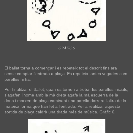
GRÀFIC 5.
El ballet torna a començar i es repeteix tot el descrit fins ara
sense comptar l'entrada a plaça. Es repeteix tantes vegades com
parelles hi ha.
Per finalitzar el Ballet, quan es tornen a trobar les parelles inicials,
s'agafen l'home amb la mà dreta agafa la mà esquerra de la
dona i marxen de plaça caminant una parella darrera l'altra de la
mateixa forma que han fet a l'entrada. Per a realitzar aquesta
sortida de plaça caldrà una tirada més de música. Gràfic 6.