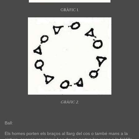
GRÀFIC 1.
GRÀFIC 2.
Ball:
Els homes porten els braços al llarg del cos o també mans a la