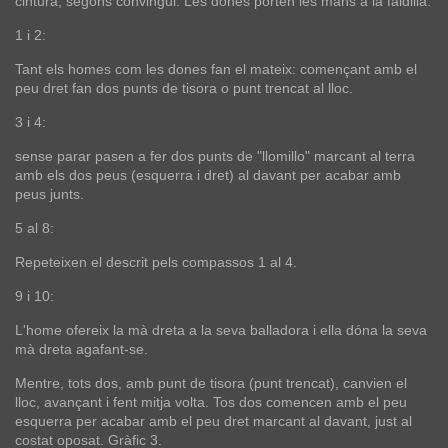
cintura, segons convingui. Les dones porten les mans a la faldilla.
1 i 2:
Tant els homes com les dones fan el mateix: començant amb el
peu dret fan dos punts de tisora o punt trencat al lloc.
3 i 4:
sense parar pasen a fer dos punts de "llomillo" marcant al terra
amb els dos peus (esquerra i dret) al davant per acabar amb
peus junts.
5 al 8:
Repeteixen el descrit pels compassos 1 al 4.
9 i 10:
L'home ofereix la mà dreta a la seva balladora i ella dóna la seva
mà dreta agafant-se.
Mentre, tots dos, amb punt de tisora (punt trencat), canvien el
lloc, avançant i fent mitja volta. Tos dos comencen amb el peu
esquerra per acabar amb el peu dret marcant al davant, just al
costat oposat. Gràfic 3.