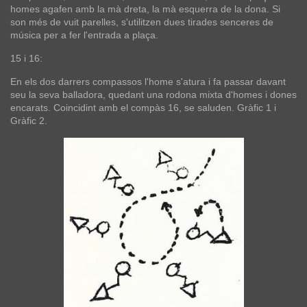
homes agafen amb la mà dreta, la mà esquerra de la dona. Si
son més de vuit parelles, s'utilitzen dues tirades senceres de
música per a fer l'entrada a plaça.
15 i 16:
En els dos darrers compassos l'home s'atura i fa passar davant
seu la seva balladora, quedant una rodona mixta d'homes i dones
encarats. Coincidint amb el compàs 16, se saluden. Gràfic 1 i
Gràfic 2.