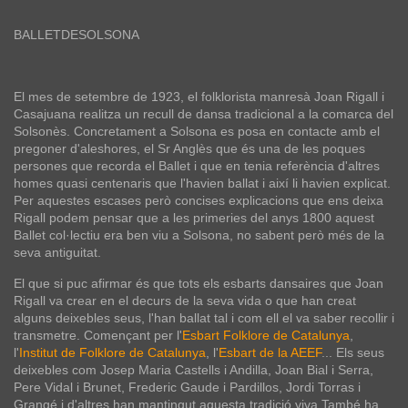
BALLETDESOLSONA
El mes de setembre de 1923, el folklorista manresà Joan Rigall i
Casajuana realitza un recull de dansa tradicional a la comarca del
Solsonès. Concretament a Solsona es posa en contacte amb el
pregoner d'aleshores, el Sr Anglès que és una de les poques
persones que recorda el Ballet i que en tenia referència d'altres
homes quasi centenaris que l'havien ballat i així li havien explicat.
Per aquestes escases però concises explicacions que ens deixa
Rigall podem pensar que a les primeries del anys 1800 aquest
Ballet col·lectiu era ben viu a Solsona, no sabent però més de la
seva antiguitat.
El que si puc afirmar és que tots els esbarts dansaires que Joan
Rigall va crear en el decurs de la seva vida o que han creat
alguns deixebles seus, l'han ballat tal i com ell el va saber recollir i
transmetre. Començant per l'
Esbart Folklore de Catalunya
,
l'
Institut de Folklore de Catalunya
, l'
Esbart de la AEEF
... Els seus
deixebles com Josep Maria Castells i Andilla, Joan Bial i Serra,
Pere Vidal i Brunet, Frederic Gaude i Pardillos, Jordi Torras i
Grangé i d'altres han mantingut aquesta tradició viva També ha