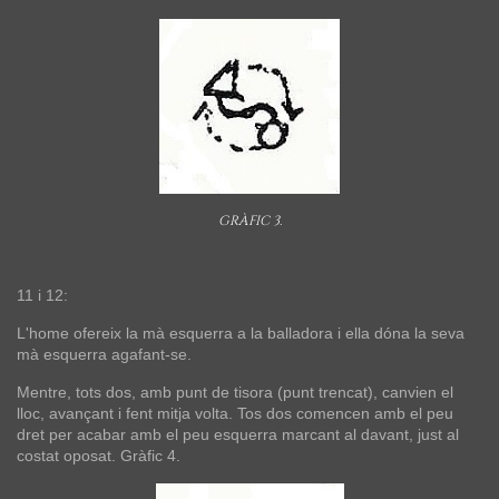
GRÀFIC 3.
11 i 12:
L'home ofereix la mà esquerra a la balladora i ella dóna la seva
mà esquerra agafant-se.
Mentre, tots dos, amb punt de tisora (punt trencat), canvien el
lloc, avançant i fent mitja volta. Tos dos comencen amb el peu
dret per acabar amb el peu esquerra marcant al davant, just al
costat oposat. Gràfic 4.