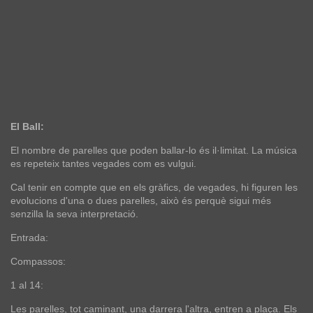
El Ball:
El nombre de parelles que poden ballar-lo és il·limitat. La música
es repeteix tantes vegades com es vulgui.
Cal tenir en compte que en els gràfics, de vegades, hi figuren les
evolucions d'una o dues parelles, això és perquè sigui més
senzilla la seva interpretació.
Entrada:
Compassos:
1 al 14:
Les parelles, tot caminant, una darrera l'altra, entren a plaça. Els