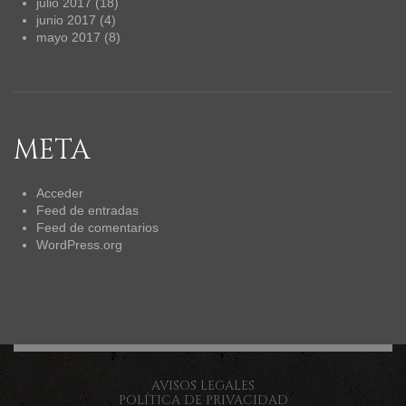
julio 2017
(18)
junio 2017
(4)
mayo 2017
(8)
META
Acceder
Feed de entradas
Feed de comentarios
WordPress.org
AVISOS LEGALES
POLÍTICA DE PRIVACIDAD