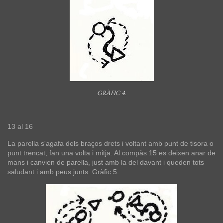
GRÀFIC 4.
13 al 16
La parella s'agafa dels braços drets i voltant amb punt de tisora o
punt trencat, fan una volta i mitja. Al compàs 15 es deixen anar de
mans i canvien de parella, just amb la del davant i queden tots
saludant i amb peus junts. Gràfic 5.