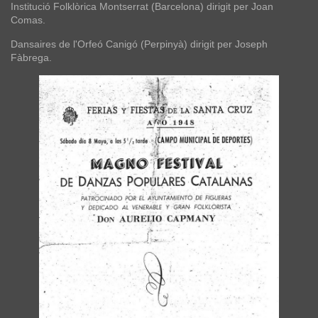
Institució Folklòrica Montserrat (Barcelona) dirigit per Joan
Comas.
Dansaires de l'Orfeó Canigó (Perpinyà) dirigit per Joseph
Fàbrega.