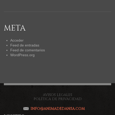
META
Acceder
Feed de entradas
Feed de comentarios
WordPress.org
AVISOS LEGALES
POLÍTICA DE PRIVACIDAD
INFO@ANIMADEDANSA.COM