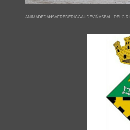
ANIMADEDANSAFREDERICGAUDEVIÑASBALLDELCIR