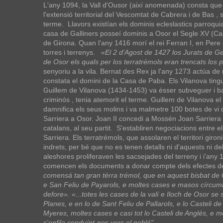
L'any 1094, la Vall d'Ousor (així anomenada) consta que
l'extensió territorial del Vescomtat de Cabrera i de Bas , 
terme. Llavors existían els dominis ecleslastics parroquia
casa de Galliners posseí dominis a Osor el Segle XV (Ca
de Girona. Quan l'any 1416 morí el rei Ferran I, en Pere
torres i terrenys.
«El 2 d'Agost de 1427 los Jurats de G
de Osor els quals per los terratrémols eran trencats los
senyoriu a la vila. Bernat des Rex ja l'any 1273 actúa de r
constata el domini de la Casa de Paba. Els Vilanova tingue
Guillem de Vilanova (1434-1453) va ésser subveguer i batl
criminós , tenia atemorit el terme. Guillem de Vilanova el 
damnifica els seus molins i va malmetre 100 botes de vi qu
Sarriera a Osor. Joan II concedi a Mossén Joan Sarriera l
catalans, al seu partit. S'establiren negociacions entre el
Sarriera. Els terratrémols, que assolaren el territori gi
indrets, per bé que no es tenen detalls ni d'aquests ni 
aleshores proliferaven les sacsejades del terreny i i'any 
comencen els documents a donar compte dels efectes de 
comensá tan gran térra trémol, que en aquest bisbat de 
e San Feliu de Payarols, e moltes cases e masos círcumb
defore». «...totes les cases de la valí e Iloch de Osor se
Planes, e en lo de Sant Feliu de Pallarols, e lo Casteli 
Myeres, moltes cases e casi tot lo Casteli de Anglés, e m
s'enfila conduínt-nos vers el poblé"
.