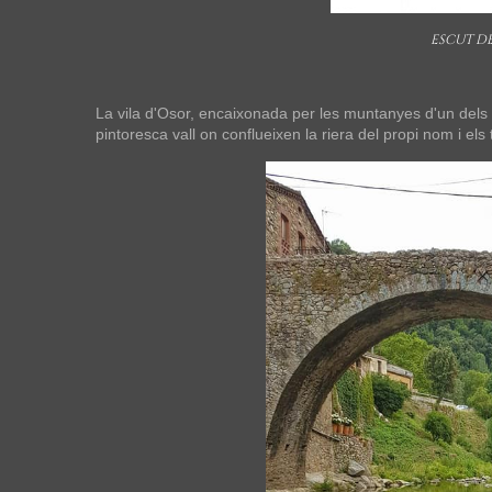
ESCUT DE
La vila d'Osor, encaixonada per les muntanyes d'un dels e
pintoresca vall on conflueixen la riera del propi nom i el