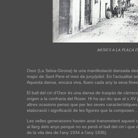
MÚSICS A LA PLAÇA D
Osor (La Selva-Girona) te una manifestació dansada des de
major de Sant Pere el mes de juny/juliol. En l'actualitat 
Aquesta dansa, encara viva, llueix cada any la seva finesa 
El ball del ciri d’Osor és una dansa de traspàs de càrrecs
origen a la confraria del Roser. Hi ha qui diu que al s X
altres ocasions penso que per les seves característiques
elaboració i significació de les figures que la composen...
Les velles generacions havien anat transmetent aquest co
al llarg dels anys perquè no es perdi el ball del ciri i qu
de la vila des de l'any 1934 a l'any 1936).