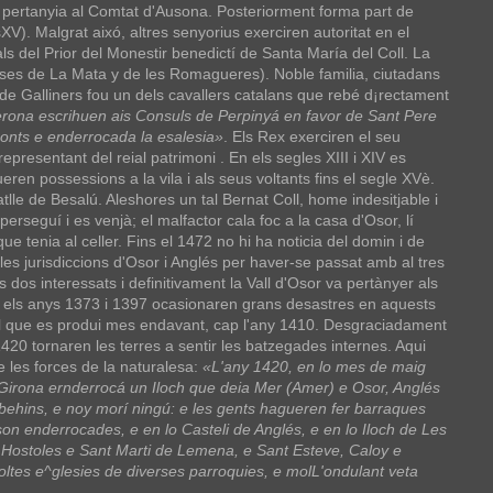
 pertanyia al Comtat d'Ausona. Posteriorment forma part de
sXV). Malgrat aixó, altres senyorius exerciren autoritat en el
ls del Prior del Monestir benedictí de Santa María del Coll. La
ses de La Mata y de les Romagueres). Noble familia, ciutadans
 de Galliners fou un dels cavallers catalans que rebé d¡rectament
erona escrihuen ais Consuls de Perpinyá en favor de Sant Pere
 ponts e enderrocada la esalesia»
. Els Rex exerciren el seu
epresentant del reial patrimoni . En els segles XIII i XIV es
ren possessions a la vila i als seus voltants fins el segle XVè.
le de Besalú. Aleshores un tal Bernat Coll, home indesitjable i
perseguí i es venjà; el malfactor cala foc a la casa d'Osor, lí
e tenia al celler. Fins el 1472 no hi ha noticia del domin i de
es jurisdiccions d'Osor i Anglés per haver-se passat amb al tres
s dos interessats i definitivament la Vall d'Osor va pertànyer als
roni els anys 1373 i 1397 ocasionaren grans desastres en aquests
del que es produi mes endavant, cap l'any 1410. Desgraciadament
1420 tornaren les terres a sentir les batzegades internes. Aqui
les forces de la naturalesa:
«L'any 1420, en lo mes de maig
Girona ernderrocá un Iloch que deia Mer (Amer) e Osor, Anglés
ehins, e noy morí ningú: e les gents hagueren fer barraques
 son enderrocades, e en lo Casteli de Anglés, e en lo Iloch de Les
de Hostoles e Sant Marti de Lemena, e Sant Esteve, Caloy e
oltes e^glesies de diverses parroquies, e molL'ondulant veta