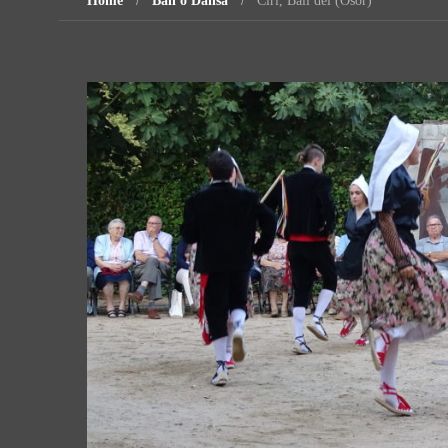
Home
Ball o Dansa
Ciri, Ball del (Osor)