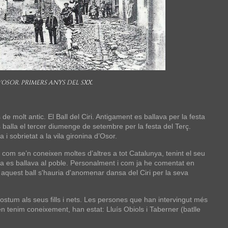
'OSOR. PRIMERS ANYS DEL SXX.
 molt antic. El Ball del Ciri. Antigament es ballava per la festa
es balla el tercer diumenge de setembre per la festa del Terç.
i sobrietat a la vila gironina d’Osor.
 com se’n coneixen moltes d’altres a tot Catalunya, tenint el seu
V ja es ballava al poble. Personalment i com ja he comentat en
 aquest ball s'hauria d'anomenar dansa del Ciri per la seva
stum als seus fills i nets. Les persones que han intervingut més
e en tenim coneixement, han estat: Lluís Obiols i Taberner (batlle