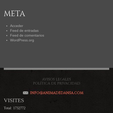
META
Acceder
Feed de entradas
Feed de comentarios
WordPress.org
AVISOS LEGALES
POLÍTICA DE PRIVACIDAD
INFO@ANIMADEDANSA.COM
VISITES
Total: 1732772