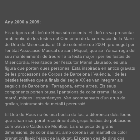
Any 2000 a 2009:
Els orígens del Lleó de Reus són recents. El Lleó es va presentar
amb motiu de les festes del Centenari de la coronació de la Mare
de Déu de Misericòrdia el 18 de setembre de 2004, promogut per
l'entitat Associació Musical de sant Miquel, que se n'encarrega del
seu manteniment i de treure'l a la festa major i per les festes de
Misericòrdia. Realitzada per l'escultor Manel Llauradó, és una
figura que porten dues persones. Està inspirada en antics gravats
de les processons de Corpus de Barcelona i València, i de les
bèsties festives que a finals del segle XX es van integrar als
seguicis de Barcelona i Tarragona, entre altres. Els seus
components porten brusa i pantalons de color crema i faixa
marró, mitges i espardenyes. Van acompanyats d'un grup de
gralles, instruments de metall i percussió.
El Lleó de Reus no és una bèstia de foc, a diferència dels lleons
que s’han incorporat recentment als grups festius de poblacions
com Gavà o Caldes de Montbui. És una peça de grans
dimensions, de color daurat, amb corona i un mantell de color
granat on llueix l’escut de la ciutat. El porten des de dins dos