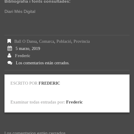
Bibliografia i fonts consultades:
Diari Més Digital
Ball O Dansa
,
Comarca
,
Població
,
Provincia
5 marzo, 2019
Frederic
Los comentarios están cerrados.
ESCRITO POR
FREDERIC
Examinar todas entradas por:
Frederic
Los comentarios están cerrados.