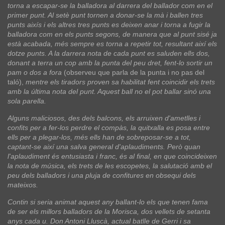
torna a escapar-se la balladora al darrera del ballador com en el
primer punt. Al setè punt tornen a donar-se la mà i ballen tres
punts aixís i els altres tres punts es deixen anar i torna a fugir la
balladora com en els punts segons, de manera que al punt sisé ja
està acabada, més sempre es torna a repetir tot, resultant així els
dotze punts. A la darrera nota de cada punt es saluden ells dos,
donant a terra un cop amb la punta del peu dret, fent-lo sortir un
pam o dos a fora
(observeu que parla de la punta i no pas del
taló),
mentre els tiradors proven sa habilitat fent coincidir els trets
amb la última nota del punt. Aquest ball no el pot ballar sinó una
sola parella.
Alguns maliciosos, des dels balcons, els arruixen d'ametlles i
confits per a fer-los perdre el compàs, la quitxalla es posa entre
ells per a plegar-los, més ells han de sobreposar-se a tot,
captant-se així una salva general d'aplaudiments. Però quan
l'aplaudiment és entusiasta i franc, és al final, en que coincideixen
la nota de música, els trets de les escopetes, la salutació amb el
peu dels balladors i una pluja de confitures en obsequi dels
mateixos.
Contin si seria animat aquest any ballant-lo els que tenen fama
de ser els millors balladors de la Morisca, dos vellets de setanta
anys cada u. Don Antoni Lluscà, actual batlle de Gerri i sa