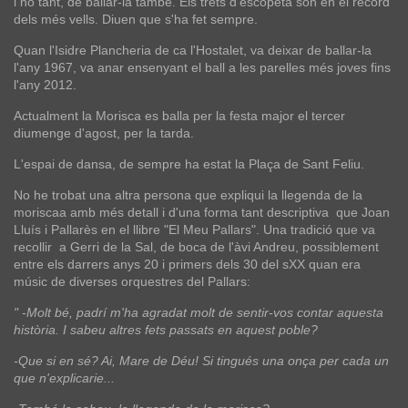
i no tant, de ballar-la també. Els trets d'escopeta són en el record
dels més vells. Diuen que s'ha fet sempre.
Quan l'Isidre Plancheria de ca l'Hostalet, va deixar de ballar-la
l'any 1967, va anar ensenyant el ball a les parelles més joves fins
l'any 2012.
Actualment la Morisca es balla per la festa major el tercer
diumenge d'agost, per la tarda.
L'espai de dansa, de sempre ha estat la Plaça de Sant Feliu.
No he trobat una altra persona que expliqui la llegenda de la
moriscaa amb més detall i d'una forma tant descriptiva que Joan
Lluís i Pallarès en el llibre "El Meu Pallars". Una tradició que va
recollir a Gerri de la Sal, de boca de l'àvi Andreu, possiblement
entre els darrers anys 20 i primers dels 30 del sXX quan era
músic de diverses orquestres del Pallars:
" -Molt bé, padrí m'ha agradat molt de sentir-vos contar aquesta
història. I sabeu altres fets passats en aquest poble?
-Que si en sé? Ai, Mare de Déu! Si tingués una onça per cada un
que n'explicarie...