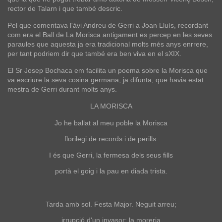
rector de Talarn i que també descric.
Pel que comentava l'àvi Andreu de Gerri a Joan Lluís, recordant
com era el Ball de La Morisca antigament es percep en les seves
paraules que aquesta ja era tradicional molts més anys enrrere,
per tant podriem dir que també era ben viva en el sXIX.
El Sr Josep Bochaca em facilita un poema sobre la Morisca que
va escriure la seva cosina germana, ja difunta, que havia estat
mestra de Gerri durant molts anys.
LA MORISCA
Jo he ballat al meu poble la Morisca
florilegi de records i de perills.
I és que Gerri, la fermesa dels seus fills
portà el goig i la pau en diada trista.
Tarda amb sol. Festa Major. Neguit arreu;
irrupció d'un invasor: la moreria