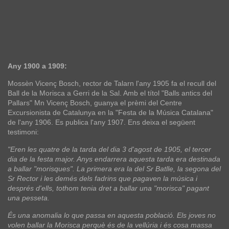
Any 1900 a 1909:
Mossèn Vicenç Bosch, rector de Talarn l'any 1905 fa el recull del
Ball de la Morisca a Gerri de la Sal. Amb el títol "Balls antics del
Pallars" Mn Vicenç Bosch, guanya el prèmi del Centre
Excursionista de Catalunya en la "Festa de la Música Catalana"
de l'any 1906. Es publica l'any 1907. Ens deixa el següent
testimoni:
"Eren les quatre de la tarda del dia 3 d'agost de 1905, el tercer
dia de la festa major. Anys endarrera aquesta tarda era destinada
a ballar "morisques". La primera era la del Sr Batlle, la segona del
Sr Rector i les demés dels fadrins que pagaven la música i
després d'ells, tothom tenia dret a ballar una "morisca" pagant
una pesseta.
És una anomalia lo que passa en aquesta població. Els joves no
volen ballar la Morisca perquè és de la vellúria i és cosa massa