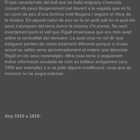
El pas característic del ball que es balla enguany s'executa
creuant els peus lleugerament pel davant a la vegada que es fa
un canvi de peu d'una formna molt lleugera i seguint el rítme de
la música. En aquest canvi de peu es fa un petit salt en el qual els
peus s'aixequen del terra doncs la música s'hi presta. No sent
exactament però el salt que Rigall ensenyava que era més aviat
sobre la verticalitat del dansaire. La qual cosa no vol dir que
estiguem parlant de coses totalment diferents perquè si el pas
actual se saltés seria aproximadament el mateix que descrivia
Rigall en els seus mestratges. Altra cosa seria si poguessim
trobar informació reculada de com es ballava antigament (any
1900 per exemple) o si va patir alguna modificació, cosa que de
moment no he pogut esbrinar...
Any 1910 a 1919: