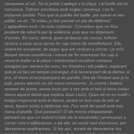
campanes al vol. Tot el poble s'aplegà a la plaça. I el batlle els ho
comunicà. Tothom escoltava amb esglai i temença, i no hi
trobaven sortida. Fins que la pubilla del batlle, per salvar el seu
poble, va dir: "Si voleu, jo tinc pensat un pla de defensa".
L'aplaudiren molt, i la noia continuà: "Considero que no fóra
prudent de rebre'ls per la voilència, puix que no disposem
d'armes. En canvi, demà, quan arribaran els moros, tothom
restarà a casa seva sense fer cap mena de manifestació. Ells,
veient-ho encalmat, de segur que em vindran a cercar, i jo m'hi
lliuraré sense resistència i miraré de fer interessar llur cap a
veure'm ballar a la plaça i mentrestant vosaltres restareu
amagats per darrera les eres, les finestres i els pallers, esperant
que jo us faci un senyal convingut. A la tercera part de la dansa, si
puc, el moro m'acompanyarà de parella. Des de l'instant que jo hi
balli, pareu atenció en els meus moviments. Jo sortiré i ballaré
sempre de punta, sense tocar per a res amb el taló al terra
(veieu
doncs aquest detall que explica Joan Lluís).
Quan ell no es malfiï i
estigui engrescat amb la dansa, picaré un bon cop de taló al
terra: llavors sortiu a defensar-me. Feu molt de soroll amb tota
mena d'atuells. Què passarà?. O els moros s'espantaran,
pensant-se que un exèrcit cristià els te encerclats i arrencaran a
còrrer i ens n'alliberarem, o bé ells, en sentir tant d'enrenou, em
demanaran explicacions. Si fos així, miraré de desorientar-los