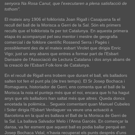
senyora Na Rosa Canut, que l'executaren a plena satisfacció de
tothom".
El mateix any 1906 el folklorista Joan Rigall i Casajuana fa el
recull del ball de la Morisca a Gerri de la Sal. Són els primers
reculls que el folklorista fa per tot Catalunya. En aquesta primera
etapa és acompanyat pel seu mentor i mestre de geografia
comercial i de folklore científic Rossend Serra i Pagès i
possiblement des de el mateix esbart Virolet que dirigia Enric
Vigo; just un any abans que entres a formar part de l'Esbart
Dansaire de l'Associació de Lectura Catalana i dos anys abans de
la creació de l'Esbart Folk-lore de Catalunya.
En el recull de Rigall ens trobem que durant el ball, els balladors
salten tot fen el punt pla (de tres temps). El Sr Josep Bochaca i
Romaguera, historiador de Gerri, ens comenta que el ball de la
Morisca la noia el punteja més que el noi, encara que hi ha hagut
anys que els balladors han saltat més que altres. Queda doncs
encetada la polèmica... Segueix comentant quan Manuel Cubeles
i Soler dirigia l'Esbart Verdaguer va veure una actuació a
Barcelona en la qual es ballava el Ball de la Morisca de Gerri de
la Sal. La ballava Salvador Melo i l'Anna Garcés. En començar la
dansa, va fer esment que aquest ball es podia ballar perquè en
Josep Bochaca Vidal, n'havia recuperat els punts després d'uns