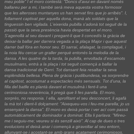
meu poble" I el moro contestà: "Doncs d'avui en davant només
ballareu per a mi, i també serà meva aquesta vostra formosor
que les alteroses muntanyes us han servat fins que jo arribés". I,
follament captivat per aquella dona, manà als soldats que la
tinguessin ben vigilada. L'eixerida pubilla s'adonà tot seguit de la
passió que la seva presència havia despertat en el moro.
S'agenollà al seu davant i pregant-li que li concedís la gràcia de
deixar-la ballar per darrera vegada a la plaça Major i que aquest
darrer ball fóra en honor seu. El sarraí, afalagat, la complagué, i
la noia féu cercar un graller perquè entonés la melodia de la
dansa. A les quatre de la tarda, la pubilla, envoltada d'escamots
musulmans, entrà a la plaça i tot seguit començà a ballar la
dansa tradicional de Gerri. Tot dansant feia resaltar la seva
esplèndida bellesa. Plena de gràcia i pudibundesa, va sorprendre
al capitost, acostumat a espectacles més sensuals. Tot d'una, la
filla del batlle es plantà davant el musulmà i fent-li una
cerimoniosa reverència, li pregà que li fes parella. El moro,
sorprès, no responia. I ella, aprofitant el seu desconcert, li agafà
la mà tot i dient-li dolçament: "Aixequeu-vos i feu-me parella; jo us
ensenyaré la dansa". El moro es deixà portar i ver ací com passà
automàticament de dominador a dominat. Ella li parlava: "Mireu-
me i seguiu-me; veureu si és senzill això". Al cap de dues o tres
evolucions el deixà anar i començà a giravoltar al seu entorn,
allunyant-se i acostant-se amb grans acatament cerimoniosos,