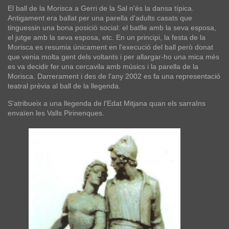
El ball de la Morisca a Gerri de la Sal n'és la dansa típica.
Antigament era ballat per una parella d'adults casats que
tinguessin una bona posició social: el batlle amb la seva esposa,
el jutge amb la seva esposa, etc. En un principi, la festa de la
Morisca es resumia únicament en l'execució del ball però donat
que venia molta gent dels voltants i per allargar-ho una mica més
es va decidir fer una cercavila amb músics i la parella de la
Morisca. Darrerament i des de l'any 2002 es fa una representació
teatral prèvia al ball de la llegenda.
S'atribueix a una llegenda de l'Edat Mitjana quan els sarraIns
envaïen les Valls Pirinenques.