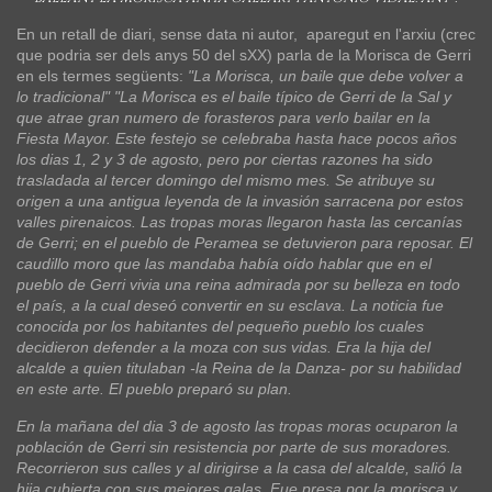
En un retall de diari, sense data ni autor, aparegut en l'arxiu (crec
que podria ser dels anys 50 del sXX) parla de la Morisca de Gerri
en els termes següents:
"La Morisca, un baile que debe volver a
lo tradicional" "La Morisca es el baile típico de Gerri de la Sal y
que atrae gran numero de forasteros para verlo bailar en la
Fiesta Mayor. Este festejo se celebraba hasta hace pocos años
los dias 1, 2 y 3 de agosto, pero por ciertas razones ha sido
trasladada al tercer domingo del mismo mes. Se atribuye su
origen a una antigua leyenda de la invasión sarracena por estos
valles pirenaicos. Las tropas moras llegaron hasta las cercanías
de Gerri; en el pueblo de Peramea se detuvieron para reposar. El
caudillo moro que las mandaba había oído hablar que en el
pueblo de Gerri vivia una reina admirada por su belleza en todo
el país, a la cual deseó convertir en su esclava. La noticia fue
conocida por los habitantes del pequeño pueblo los cuales
decidieron defender a la moza con sus vidas. Era la hija del
alcalde a quien titulaban -la Reina de la Danza- por su habilidad
en este arte. El pueblo preparó su plan.
En la mañana del dia 3 de agosto las tropas moras ocuparon la
población de Gerri sin resistencia por parte de sus moradores.
Recorrieron sus calles y al dirigirse a la casa del alcalde, salió la
hija cubierta con sus mejores galas. Fue presa por la morisca y