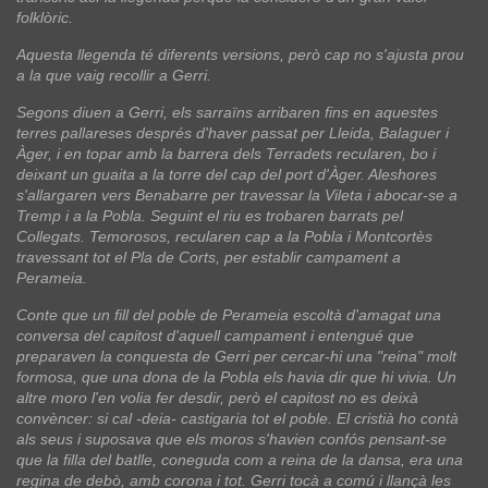
folklòric.
Aquesta llegenda té diferents versions, però cap no s'ajusta prou
a la que vaig recollir a Gerri.
Segons diuen a Gerri, els sarraïns arribaren fins en aquestes
terres pallareses després d'haver passat per Lleida, Balaguer i
Àger, i en topar amb la barrera dels Terradets recularen, bo i
deixant un guaita a la torre del cap del port d'Àger. Aleshores
s'allargaren vers Benabarre per travessar la Vileta i abocar-se a
Tremp i a la Pobla. Seguint el riu es trobaren barrats pel
Collegats. Temorosos, recularen cap a la Pobla i Montcortès
travessant tot el Pla de Corts, per establir campament a
Perameia.
Conte que un fill del poble de Perameia escoltà d'amagat una
conversa del capitost d'aquell campament i entengué que
preparaven la conquesta de Gerri per cercar-hi una "reina" molt
formosa, que una dona de la Pobla els havia dir que hi vivia. Un
altre moro l'en volia fer desdir, però el capitost no es deixà
convèncer: si cal -deia- castigaria tot el poble. El cristià ho contà
als seus i suposava que els moros s'havien confós pensant-se
que la filla del batlle, coneguda com a reina de la dansa, era una
regina de debò, amb corona i tot. Gerri tocà a comú i llançà les