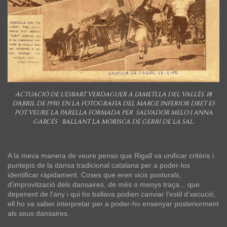
ACTUACIÓ DE L'ESBART VERDAGUER A L'AMETLLA DEL VALLÈS. 18
D'ABRIL DE 1950. EN LA FOTOGRAFIA DEL MARGE INFERIOR DRET ES
POT VEURE LA PARELLA FORMADA PER SALVADOR MELO I ANNA
GARCÉS BALLANT LA MORISCA DE GERRI DE LA SAL.
A la meva manera de veure penso que Rigall va unificar critèris i
puntejos de la dansa tradicional catalana per a poder-los
identificar ràpidament. Coses que eren vicis posturals,
d'improvització dels dansaires, de més o menys traça... que
depenent de l'any i qui ho ballava podien canviar l'estil d'xecució,
ell ho va saber interpretar per a poder-ho ensenyar posteriorment
als seus dansaires.