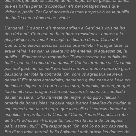
dient-los que això és costum de fer-ho per tal de galejar la dansa
que es balla i per tal d'obsequiar els personatges reials que
visiten el poble. Tot Gerri acceptà l'astuta proposició de la pubilla
del batlle com a únic recurs viable.
L'endemà, 3 d'agost, els moros arriben a Gerri pels vols de les
deu del matí. Com que no hi trobaren resistència, anaren a la
plaça Major i no veient-hi ningú, es ficaren dins la Casa del
Comú. Una estona després, passà una velleta i li preguntaren on
era la reina. I és clar, la velleta no els entenia: si aguessin dit, la
pubilla... Finalment va respondre: "Potser busqueu la pubilla del
batlle, que és la reina de la dansa?" Contestaren que sí. "No teniu
pas mal gust, no; és molt formosa i a més a més té fama de gran
balladora per tota la contrada. Oh, com us agradaria veure-la
dansar!" Els moros embadalits, demanen quina casa era i ella els
ho indica. Piquen a la porta i la nia surt, tranquila, serena, perquè
tota la nit havia pregat a Déu que salvés els seus. És conduida
davant el sarraí. S'havia vestit de negre, amb gipó i faldilla i
ornada de bones joies; calçava mitja blanca i sivelles de mudar, el
cap cobert amb un ret negre que li recollia els cabells damunt les
espatlles. En arribar a la Casa del Comú, l'enardit capdill la rebé
amb ulls admirats i li preguntà: "Sou vós la reina de tot aquest
país, aspre i dur?" Ella respongué: "Oh, no! Jo no sóc cap reina.
Em diuen reina perquè ballo àgilment i amb gràcia les danses del