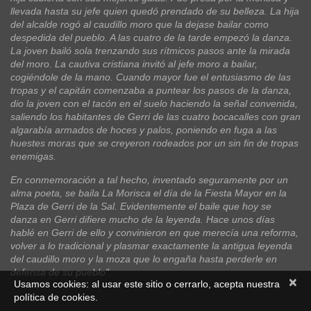
llevada hasta su jefe quien quedó prendado de su belleza. La hija
del alcalde rogó al caudillo moro que la dejase bailar como
despedida del pueblo. A las cuatro de la tarde empezó la danza.
La joven bailó sola trenzando sus rítmicos pasos ante la mirada
del moro. La cautiva cristiana invitó al jefe moro a bailar,
cogiéndole de la mano. Cuando mayor fue el entusiasmo de las
tropas y el capitán comenzaba a puntear los pasos de la danza,
dio la joven con el tacón en el suelo haciendo la señal convenida,
saliendo los habitantes de Gerri de las cuatro bocacalles con gran
algarabía armados de hoces y palos, poniendo en fuga a las
huestes moras que se creyeron rodeados por un sin fin de tropas
enemigas.
En conmemoración a tal hecho, inventado seguramente por un
alma poeta, se baila La Morisca el día de la Fiesta Mayor en la
Plaza de Gerri de la Sal. Evidentemente el baile que hoy se
danza en Gerri difiere mucho de la leyenda. Hace unos días
hablé en Gerri de ello y convinieron en que merecía una reforma,
volver a lo tradicional y plasmar exactamente la antigua leyenda
del caudillo moro y la moza que lo engaña hasta perderle en
defensa de su pueblo".
×
Usamos cookies: al usar este sitio o cerrarlo, acepta nuestra
política de cookies.