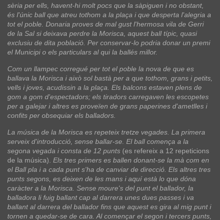
sèria per ells, havent-hi molt pocs que la sàpiguen i no obstant,
és l'únic ball que atreu tothom a la plaça i que desperta l'alegria a
tot el poble. Donaria proves de mal gust l'hermosa vila de Gerri
de la Sal si deixava perdre la Morisca, aquest ball típic, quasi
exclusiu de dita població. Per conservar-lo podria donar un premi
el Municipi o els particulars al qui la ballés millor.
Com un llampec corregué per tot el poble la nova de que es
ballava la Morisca i això sol bastà per a que tothom, grans i petits,
vells i joves, acudissin a la plaça. Els balcons estaven plens de
gom a gom d'espectadors; els tiradors carregaven les escopetes
per a galejar i altres es proveïen de grans paperines d'ametlles i
confits per obsequiar els balladors.
La música de la Morisca es repeteix tretze vegades. La primera
serveix d'introducció, sense ballar-se. El ball comença a la
segona vegada i consta de 12 punts
(es refereix a 12 repeticions
de la música).
Els tres primers es ballen donant-se la mà com en
el Ball pla i a cada punt s'ha de canviar de direcció. Els altres tres
punts segons, es deixen de les mans i aquí està lo que dóna
caràcter a la Morisca. Sense moure's del punt el ballador, la
balladora li fuig ballant cap al darrera unes dues passes i va
ballant al darrera del ballador fins que aquest es gira al mig punt i
tornen a quedar-se de cara. Al començar el segon i tercers punts,