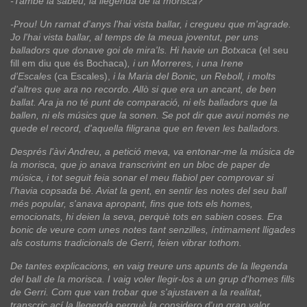
-També la sabeu, la llegenda de la morisca?
-Prou! Un ramat d'anys l'hai vista ballar, i cregueu que m'agrade.
Jo l'hai vista ballar, al temps de la meua joventut, per uns
balladors que donave goi de mira'ls. Hi havie un Botxaca
(el seu
fill em diu que és Bochaca)
, i un Morreres, i una Irene
d'Escales
(ca Escales),
i la Maria del Bonic, un Reboll, i molts
d'altres que ara no recordo. Allò si que era un ancant, de ben
ballat. Ara ja no té punt de comparació, ni els balladors que la
ballen, ni els músics que la sonen. Se pot dir que avui només ne
quede el record, d'aquella filigrana que en feven les balladors.
Després l'àvi Andreu, a petició meva, va entonar-me la música de
la morisca, que jo anava transcrivint en un bloc de paper de
música, i tot seguit feia sonar el meu flabiol per comprovar si
l'havia copsada bé. Aviat la gent, en sentir les notes del seu ball
més popular, s'anava apropant, fins que tots els homes,
emocionats, hi deien la seva, perquè tots en sabien coses. Era
bonic de veure com unes notes tant senzilles, íntimament lligades
als costums tradicionals de Gerri, feien vibrar tothom.
De tantes explicacions, en vaig treure uns apunts de la llegenda
del ball de la morisca. I vaig voler llegir-los a un grup d'homes fills
de Gerri. Com que van trobar que s'ajustaven a la realitat,
transcric ací la llegenda perquè la considero d'un gran valor