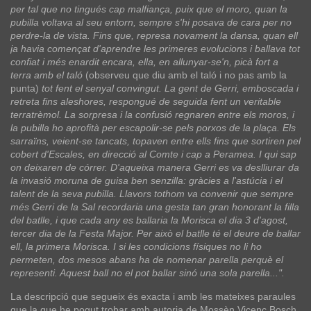
per tal que no tingués cap malfiança, puix que el moro, quan la
pubilla voltava al seu entorn, sempre s'hi posava de cara per no
perdre-la de vista. Fins que, represa novament la dansa, quan ell
ja havia començat d'aprendre les primeres evolucions i ballava tot
confiat i més enardit encara, ella, en allunyar-se'n, picà fort a
terra amb el taló
(observeu que diu amb el taló i no pas amb la
punta)
tot fent el senyal convingut. La gent de Gerri, emboscada i
retreta fins aleshores, respongué de seguida fent un veritable
terratrèmol. La sorpresa i la confusió regnaren entre els moros, i
la pubilla ho aprofità per escapolir-se pels porxos de la plaça. Els
sarraïns, veient-se tancats, topaven entre ells fins que sortiren pel
cobert d'Escales, en direcció al Comte i cap a Peramea. I qui sap
on deixaren de córrer. D'aqueixa manera Gerri es va deslliurar da
la invasió moruna de guisa ben senzilla: gràcies a l'astúcia i el
talent de la seva pubilla. Llavors tothom va convenir que sempre
més Gerri de la Sal recordaria una gesta tan gran honorant la filla
del batlle, i que cada any es ballaria la Morisca el dia 3 d'agost,
tercer dia de la Festa Major. Per això el batlle té el deure de ballar
ell, la primera Morisca. I si les condicions físiques no li ho
permeten, dos mesos abans ha de nomenar parella perquè el
representi. Aquest ball no el pot ballar sinó una sola parella...".
La descripció que segueix és exacta i amb les mateixes paraules
que la que he pogut trobar amb autoria de Mossèn Vicenç Bosch,