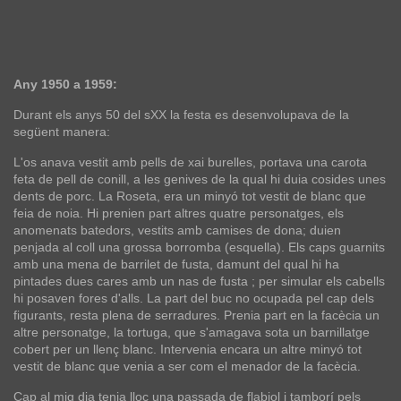
Any 1950 a 1959:
Durant els anys 50 del sXX la festa es desenvolupava de la
següent manera:
L'os anava vestit amb pells de xai burelles, portava una carota
feta de pell de conill, a les genives de la qual hi duia cosides unes
dents de porc. La Roseta, era un minyó tot vestit de blanc que
feia de noia. Hi prenien part altres quatre personatges, els
anomenats batedors, vestits amb camises de dona; duien
penjada al coll una grossa borromba (esquella). Els caps guarnits
amb una mena de barrilet de fusta, damunt del qual hi ha
pintades dues cares amb un nas de fusta ; per simular els cabells
hi posaven fores d'alls. La part del buc no ocupada pel cap dels
figurants, resta plena de serradures. Prenia part en la facècia un
altre personatge, la tortuga, que s'amagava sota un barnillatge
cobert per un llenç blanc. Intervenia encara un altre minyó tot
vestit de blanc que venia a ser com el menador de la facècia.
Cap al mig dia tenia lloc una passada de flabiol i tamborí pels