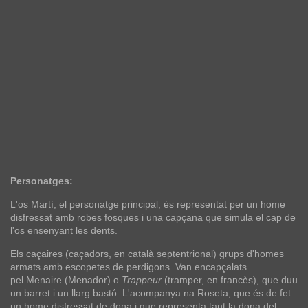
Personatges:
L'os Martí, el personatge principal, és representat per un home
disfressat amb robes fosques i una capçana que simula el cap de
l'os ensenyant les dents.
Els caçaires (caçadors, en català septentrional) grups d'homes
armats amb escopetes de perdigons. Van encapçalats
pel Menaire (Menador) o
Trappeur
(tramper, en francès), que duu
un barret i un llarg bastó. L'acompanya na Roseta, que és de fet
un home disfressat de dona i que representa tant la dona del