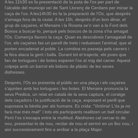
A les 11h30 es fa presentació de la pota de l'os per part de
l'alcalde del municipi veí de Sant Llorenç de Cerdans per iniciar la
caça de l'os. A les14h30 és fa la preparació de l'Os, que després
s'amaga fora de la ciutat. A les 15h, després d'un bon dinar, el
grup de caçaires, el Menaire i la Roseta se'n van a la Font dels
Boixos a buscar-lo, perquè pels boscos de la zona s'ha amagat
l'Os. Comença llavors la caça. Quan es descobreix l'amagatall de
l'os, els caçaires fas un parell de trets i redueixen l'animal, que el
porten encadenat al poble. La comitiva es passeja pels carrers i
la fera ataca la gent i balla. Durant tot el trajecte, els joves que
fan de tortugues i de botes esperen l'os al mig del carrer. Aquest
colpeja amb un barrot els bidons de plàstic de les seves
disfresses.
Després, l'Os es presenta al públic en una plaça i els caçaires
s'ajunten amb les tortugues i les botes. El Menaire pronuncia la
seva Predica, un relat en català de la seva captura, el coratge
dels caçadors i la justificació de la caça, exposant el perill que
suposava la bèstia per als humans. Es crida: “Victòria! L'ós ja no
farà mai més mal!” i tots els participants realitzen un ball circular.
Però l'os s'escapa entre la multitud. Aleshores cal cercar-lo de
nou, presentar-lo de nou, recitar de nou el sermó en un lloc nou, i
així successivament fins a arribar a la plaça Major.