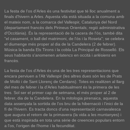
La festa de l'os d'Arles és una festivitat que té lloc anualment a
finals d'hivern a Arles. Aquesta vila està situada a la comuna amb
el mateix nom, a la comarca del Vallespir, Catalunya del Nord
(departament francès dels Pirineus Orientals; regió administrativa
d'Occitània). És la representació de la cacera de l'ós, també dita
"el casament, o ball del matrimoni, de l'ós i la Roseta"; se celebra
el diumenge més proper al dia de la Candelera (2 de febrer).
Música la banda Els Tirons i la cobla La Principal de Rosselló. Els
seus habitants s'anomenen
arlatencs
en occità i
arlésiens
en
francès.
La festa de l'os d'Arles és una de les tres representacions que
encara perviuen a l'Alt Vallespir (les altres dues són les de Prats
de Molló i de Sant Llorenç de Cerdans). Totes es realitzen al llarg
del mes de febrer i la d'Arles habitualment és la primera de les
tres. Sol ser el primer cap de setmana, el més proper al 2 de
febrer, dia de la Candelera. En la mitologia pirenaica, aquesta
data assenyala la sortida de l'os bru de la hibernació i l'inici de la
fí de l'hivern.
Es tracta doncs d'una representació carnavalesca
que augura el retorn de la primavera (la vida a les muntanyes) i
que està inspirada en tota una sèrie de creences populars entorn
a l'os, l'origen de l'home i la fecunditat.