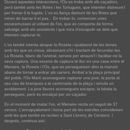
Durant aquestes interaccions, l'Os es troba amb els caçadors,
però també amb les Botes i les Tortugues, que intenten distreure'l
per frenar-li la fugida. L'os es llança damunt de les Botes que
miren de barrar-li el pas... En trobar-lo, comencen unes
escaramusses al voltant de l'os, que es comporta de forma
salvatge amb els assistents i que mira d'escapolir-se dels que
intenten capturar-lo.
L'os també intenta atrapar la Roseta i qualsevol de les dones
amb les que es creua, abraonant-s'hi i tractant de fecundar-les.
La Roseta, blanc de l'animal, serveix per atraure'l i facilitar-ne la
seva captura. Una escena de captura té lloc en una casa entre el
Menaire, la Roseta i l'Os, que es persegueixen dins la mansió
abans de tornar a entrar als carrers. Arribat a la plaça principal
del poble, l'Os Martí aconsegueix capturar una jove, la porta al
seu cau de branques a la cantonada de la plaça i simula un
acoblament. La jove llavors aconsegueix escapar, la bèstia la
persegueix, però és encalçat per un caçador.
En el moment de matar l'os, el Menaire recita un seguit de 37
versos. L'encapçalament i bona part de les estrofes coincideixen
amb les que també es reciten a Sant Llorenç de Cerdans. I
després, continua així: