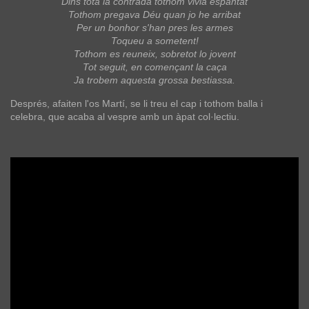
Dins tota la contrada tothom vivia espantat
Tothom pregava Déu quan jo he arribat
Per un bonhor s'han pres les armes
Toqueu a sometent!
Tothom es reuneix, sobretot lo jovent
Tot seguit, en començant la caça
Ja trobem aquesta grossa bestiassa.
Després, afaiten l'os Martí, se li treu el cap i tothom balla i
celebra, que acaba al vespre amb un àpat col·lectiu.