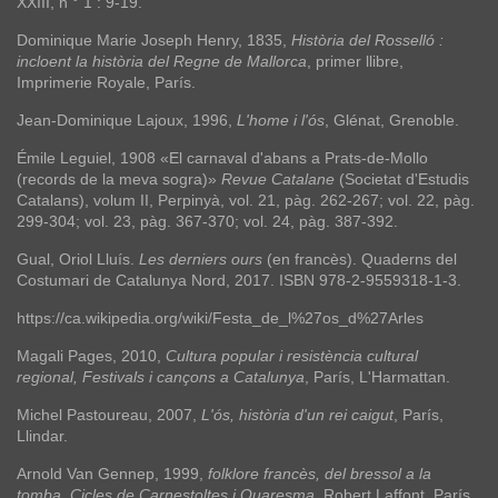
XXIII, n ° 1 : 9-19.
Dominique Marie Joseph Henry, 1835,
Història del Rosselló :
incloent la història del Regne de Mallorca
, primer llibre,
Imprimerie Royale, París.
Jean-Dominique Lajoux, 1996,
L'home i l'ós
, Glénat, Grenoble.
Émile Leguiel, 1908 «El carnaval d'abans a Prats-de-Mollo
(records de la meva sogra)»
Revue Catalane
(Societat d'Estudis
Catalans), volum II, Perpinyà, vol. 21, pàg. 262-267; vol. 22, pàg.
299-304; vol. 23, pàg. 367-370; vol. 24, pàg. 387-392.
Gual, Oriol Lluís.
Les derniers ours
(en francès). Quaderns del
Costumari de Catalunya Nord, 2017. ISBN 978-2-9559318-1-3.
https://ca.wikipedia.org/wiki/Festa_de_l%27os_d%27Arles
Magali Pages, 2010,
Cultura popular i resistència cultural
regional, Festivals i cançons a Catalunya
, París, L'Harmattan.
Michel Pastoureau, 2007,
L'ós, història d'un rei caigut
, París,
Llindar.
Arnold Van Gennep, 1999,
folklore francès, del bressol a la
tomba.
Cicles de Carnestoltes i Quaresma
, Robert Laffont, París.