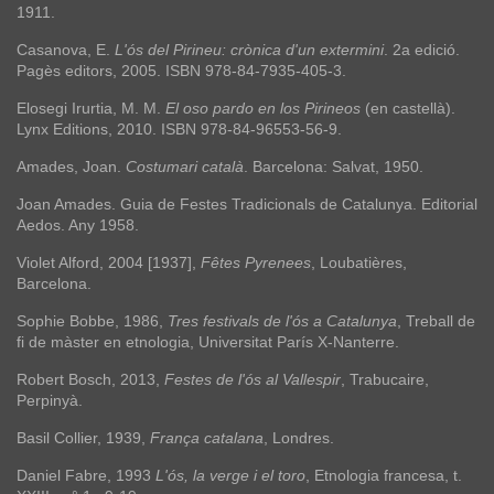
1911.
Casanova, E.
L'ós del Pirineu: crònica d'un extermini
. 2a edició.
Pagès editors, 2005. ISBN 978-84-7935-405-3.
Elosegi Irurtia, M. M.
El oso pardo en los Pirineos
(en castellà).
Lynx Editions, 2010. ISBN 978-84-96553-56-9.
Amades, Joan.
Costumari català
. Barcelona: Salvat, 1950.
Joan Amades. Guia de Festes Tradicionals de Catalunya. Editorial
Aedos. Any 1958.
Violet Alford, 2004 [1937],
Fêtes Pyrenees
, Loubatières,
Barcelona.
Sophie Bobbe, 1986,
Tres festivals de l'ós a Catalunya
, Treball de
fi de màster en etnologia, Universitat París X-Nanterre.
Robert Bosch, 2013,
Festes de l'ós al Vallespir
, Trabucaire,
Perpinyà.
Basil Collier, 1939,
França catalana
, Londres.
Daniel Fabre, 1993
L'ós, la verge i el toro
, Etnologia francesa, t.