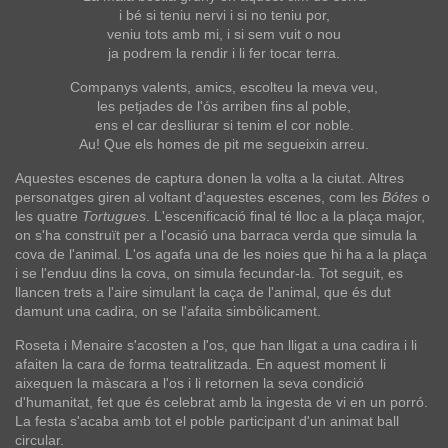
i bé si teniu nervi i si no teniu por,
veniu tots amb mi, i si sem vuit o nou
ja podrem la rendir i li fer tocar terra.
Companys valents, amics, escolteu la meva veu,
les petjades de l'ós arriben fins al poble,
ens el car deslliurar si tenim el cor noble.
Au! Que els homes de pit me segueixin arreu.
Aquestes escenes de captura donen la volta a la ciutat. Altres
personatges giren al voltant d'aquestes escenes, com les
Bótes
o
les quatre
Tortugues
. L'escenificació final té lloc a la plaça major,
on s'ha construït per a l'ocasió una barraca verda que simula la
cova de l'animal. L'os agafa una de les noies que hi ha a la plaça
i se l'enduu dins la cova, on simula fecundar-la. Tot seguit, es
llancen trets a l'aire simulant la caça de l'animal, que és dut
damunt una cadira, on se l'afaita simbòlicament.
Roseta i Menaire s'acosten a l'os, que han lligat a una cadira i li
afaiten la cara de forma teatralitzada. En aquest moment li
aixequen la màscara a l'os i li retornen la seva condició
d'humanitat, fet que és celebrat amb la ingesta de vi en un porró.
La festa s'acaba amb tot el poble participant d'un animat ball
circular.