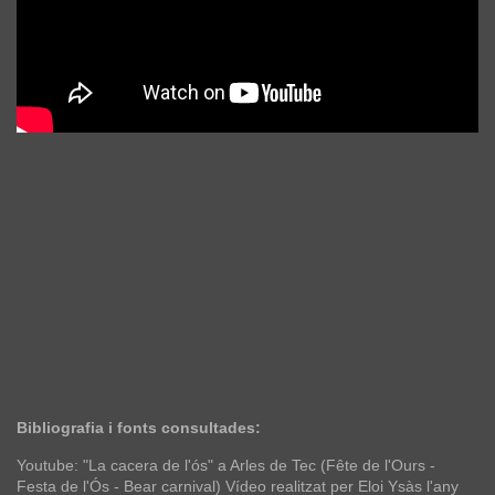
Bibliografia i fonts consultades:
Youtube: "La cacera de l'ós" a Arles de Tec (Fête de l'Ours -
Festa de l'Ós - Bear carnival) Vídeo realitzat per Eloi Ysàs l'any