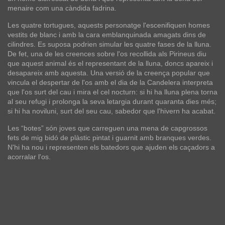
menaire com una càndida fadrina.
Les quatre tortugues, aquests personatge l'escenifiquen homes
vestits de blanc i amb la cara emblanquinada amagats dins de
cilindres. Es suposa podrien simular les quatre fases de la lluna.
De fet, una de les creences sobre l'os recollida als Pirineus diu
que aquest animal és el representant de la lluna, doncs apareix i
desapareix amb aquesta. Una versió de la creença popular que
vincula el despertar de l'os amb el dia de la Candelera interpreta
que l'os surt del cau i mira el cel nocturn: si hi ha lluna plena torna
al seu refugi i prolonga la seva letargia durant quaranta dies més;
si hi ha noviluni, surt del seu cau, sabedor que l'hivern ha acabat.
Les “botes” són joves que carreguen una mena de capgrossos
fets de mig bidó de plàstic pintat i guarnit amb branques verdes.
N'hi ha nou i representen els batedors que ajuden els caçadors a
acorralar l'os.