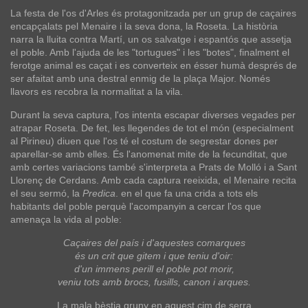
La festa de l'os d'Arles és protagonitzada per un grup de caçaires
encapçalats pel Menaire i la seva dona, la Roseta. La història
narra la lluita contra Martí, un os salvatge i espantós que assetja
el poble. Amb l'ajuda de les "tortugues" i les "botes", finalment el
ferotge animal es caçat i es converteix en ésser humà després de
ser afaitat amb una destral enmig de la plaça Major. Només
llavors es recobra la normalitat a la vila.
Durant la seva captura, l'os intenta escapar diverses vegades per
atrapar Roseta. De fet, les llegendes de tot el món (especialment
al Pirineu) diuen que l'os té el costum de segrestar dones per
aparellar-se amb elles. És l'anomenat mite de la fecunditat, que
amb certes variacions també s'interpreta a Prats de Molló i a Sant
Llorenç de Cerdans. Amb cada captura reeixida, el Menaire recita
el seu sermó, la
Predica
. en el que fa una crida a tots els
habitants del poble perquè l'acompanyin a cercar l'os que
amenaça la vida al poble:
Caçaires del país i d'aquestes comarques
és un crit que gitem i que teniu d'oir:
d'un immens perill el poble pot morir,
veniu tots amb brocs, fusills, canon i arques.
La mala bèstia gruny en aquest cim de serra