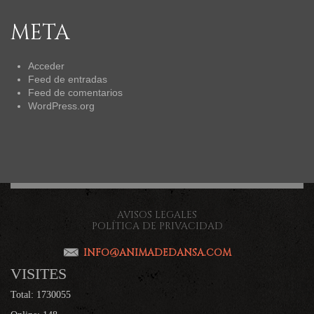
META
Acceder
Feed de entradas
Feed de comentarios
WordPress.org
AVISOS LEGALES
POLÍTICA DE PRIVACIDAD
INFO@ANIMADEDANSA.COM
VISITES
Total: 1730055