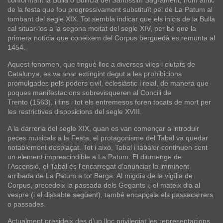
conformant la Bulla o Bullícia del Santíssim Sagrament, nom antic
de la festa que fou progressivament substituït pel de
La Patum
al
tombant del segle XIX. Tot sembla indicar que els inicis de la Bulla
cal situar-los a la segona meitat del segle XIV, per bé que la
primera notícia que coneixem del
Corpus
berguedà es remunta al
1454.
Aquest fenomen, que tingué lloc a diverses viles i ciutats de
Catalunya, es va anar extingint degut a les prohibicions
promulgades pels poders civil, eclesiàstic i reial, de manera que
poques manifestacions sobrevisqueren al
Concili de
Trento
(1563), i fins i tot els entremesos foren tocats de mort per
les restrictives disposicions del segle XVIII.
A la darreria del segle XIX, quan es van començar a introduir
peces musicals a la Festa, el protagonisme del Tabal va quedar
notablement desplaçat. Tot i això, Tabal i tabaler continuen sent
un element imprescindible a La Patum. El diumenge de
l’Ascensió, el Tabal és l’encarregat d’anunciar la imminent
arribada de La Patum a tot Berga. Al migdia de la vigília de
Corpus, precedeix la passada dels Gegants i, el mateix dia al
vespre (i el dissabte següent), també encapçala els passacarrers
o passades.
Actualment presideix des d’un lloc privilegiat les representacions