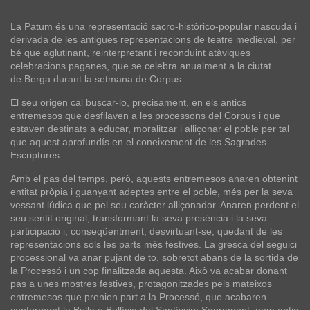
La Patum és una representació sacro-històrico-popular nascuda i
derivada de les antigues representacions de teatre medieval, per
bé que aglutinant, reinterpretant i reconduint atàviques
celebracions paganes, que se celebra anualment a la ciutat
de
Berga
durant la setmana de
Corpus
.
El seu origen cal buscar-lo, precisament, en els antics
entremesos que desfilaven a les processons del
Corpus
i que
estaven destinats a educar, moralitzar i alliçonar el poble per tal
que aquest aprofundís en el coneixement de les Sagrades
Escriptures.
Amb el pas del temps, però, aquests entremesos anaren obtenint
entitat pròpia i guanyant adeptes entre el poble, més per la seva
vessant lúdica que pel seu caràcter alliçonador. Anaren perdent el
seu sentit original, transformant la seva presència i la seva
participació i, conseqüentment, desvirtuant-se, quedant de les
representacions sols les parts més festives. La gresca del seguici
processional va anar pujant de to, sobretot abans de la sortida de
la Processó i un cop finalitzada aquesta. Això va acabar donant
pas a unes mostres festives, protagonitzades pels mateixos
entremesos que prenien part a la Processó, que acabaren