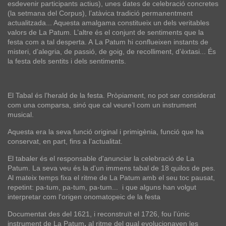
esdevenir participants actius), unes dates de celebració concretes
(la setmana del
Corpus
), l’atàvica tradició permanentment
actualitzada... Aquesta amalgama constitueix un dels veritables
valors de
La Patum
. L’altre és el conjunt de sentiments que la
festa com a tal desperta. A
La Patum
hi conflueixen instants de
misteri, d’alegria, de passió, de goig, de recolliment, d’èxtasi... És
la festa dels sentits i dels sentiments.
El Tabal és l’herald de la festa. Pròpiament, no pot ser considerat
com una comparsa, sinó que cal veure’l com un instrument
musical.
Aquesta era la seva funció original i primigènia, funció que ha
conservat, en part, fins a l’actualitat.
El tabaler és el responsable d'anunciar la celebració de La
Patum. La seva veu és la d'un immens tabal de 18 quilos de pes.
Al mateix temps fixa el ritme de La Patum amb el seu toc pausat,
repetint: pa-tum, pa-tum, pa-tum... i que alguns han volgut
interpretar com l'origen onomatopeic de la festa
Documentat des del 1621, i reconstruït el 1726, fou l’únic
instrument de
La Patum
,
al ritme del qual evolucionaven les