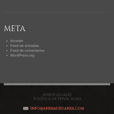
META
Acceder
Feed de entradas
Feed de comentarios
WordPress.org
AVISOS LEGALES
POLÍTICA DE PRIVACIDAD
INFO@ANIMADEDANSA.COM