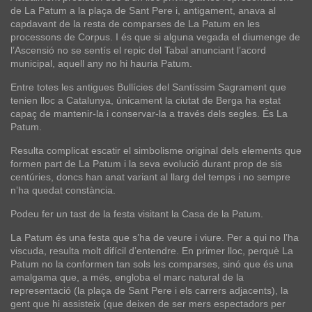
de La Patum a la plaça de Sant Pere i, antigament, anava al
capdavant de la resta de comparses de La Patum en les
processons de Corpus. I és que si alguna vegada el diumenge de
l’Ascensió no se sentís el repic del Tabal anunciant l’acord
municipal, aquell any no hi hauria Patum.
Entre totes les antigues Bullícies del Santíssim Sagrament que
tenien lloc a Catalunya, únicament la ciutat de
Berga
ha estat
capaç de mantenir-la i conservar-la a través dels segles. És
La
Patum
.
Resulta complicat escatir el simbolisme original dels elements que
formen part de
La Patum
i la seva evolució durant prop de sis
centúries, doncs han anat variant al llarg del temps i no sempre
n’ha quedat constància.
Podeu fer un tast de la festa visitant la
Casa de la Patum
.
La Patum
és una festa que s’ha de veure i viure. Per a qui no l’ha
viscuda, resulta molt difícil d’entendre. En primer lloc, perquè
La
Patum
no la conformen tan sols les comparses, sinó que és una
amalgama que, a més, engloba el marc natural de la
representació (la plaça de
Sant Pere
i els carrers adjacents), la
gent que hi assisteix (que deixen de ser mers espectadors per