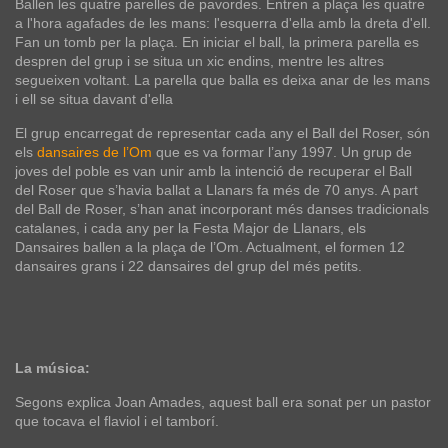
Ballen les quatre parelles de pavordes. Entren a plaça les quatre
a l'hora agafades de les mans: l'esquerra d'ella amb la dreta d'ell.
Fan un tomb per la plaça. En iniciar el ball, la primera parella es
despren del grup i se situa un xic endins, mentre les altres
segueixen voltant. La parella que balla es deixa anar de les mans
i ell se situa davant d'ella
El grup encarregat de representar cada any el Ball del Roser, són
els
dansaires de l’Om
que es va formar l’any 1997. Un grup de
joves del poble es van unir amb la intenció de recuperar el Ball
del Roser que s’havia ballat a Llanars fa més de 70 anys. A part
del Ball de Roser, s’han anat incorporant més danses tradicionals
catalanes, i cada any per la Festa Major de Llanars, els
Dansaires ballen a la plaça de l’Om. Actualment, el formen 12
dansaires grans i 22 dansaires del grup del més petits.
La música:
Segons explica Joan Amades, aquest ball era sonat per un pastor
que tocava el flaviol i el tamborí.