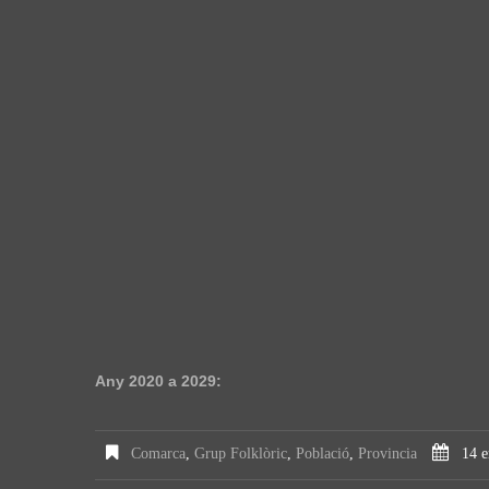
Any 2020 a 2029:
Comarca
,
Grup Folklòric
,
Població
,
Provincia
14 e