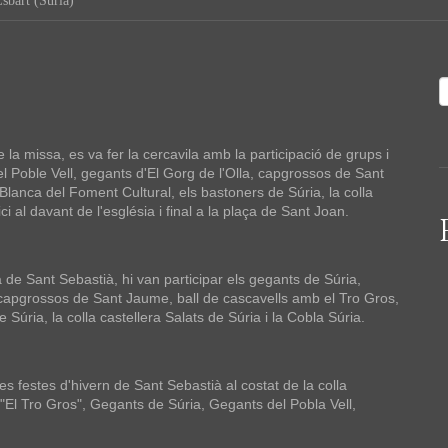
sbart (Súria)
la missa, es va fer la cercavila amb la participació de grups i
el Poble Vell, gegants d'El Gorg de l'Olla, capgrossos de Sant
lanca del Foment Cultural, els bastoners de Súria, la colla
ci al davant de l'església i final a la plaça de Sant Joan.
a de Sant Sebastià, hi van participar els gegants de Súria,
 capgrossos de Sant Jaume, ball de cascavells amb el Tro Gros,
Súria, la colla castellera Salats de Súria i la Cobla Súria.
s festes d'hivern de Sant Sebastià al costat de la colla
s "El Tro Gros", Gegants de Súria, Gegants del Pobla Vell,