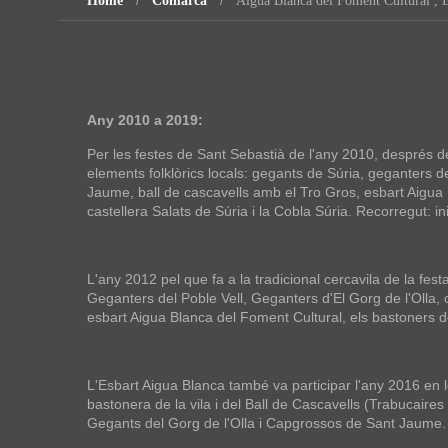
Home
Comarca
Aigua Blanca del Foment Cultural , E
Any 2010 a 2019:
Per les festes de Sant Sebastià de l'any 2010, després de 
elements folklòrics locals: gegants de Súria, geganters d
Jaume, ball de cascavells amb el Tro Gros, esbart Aigua B
castellera Salats de Súria i la Cobla Súria. Recorregut: ini
L'any 2012 pel que fa a la tradicional cercavila de la fest
Geganters del Poble Vell, Geganters d'El Gorg de l'Olla,
esbart Aigua Blanca del Foment Cultural, els bastoners de 
L'Esbart Aigua Blanca també va participar l'any 2016 en le
bastonera de la vila i del Ball de Cascavells (Trabucaire
Gegants del Gorg de l'Olla i Capgrossos de Sant Jaume.