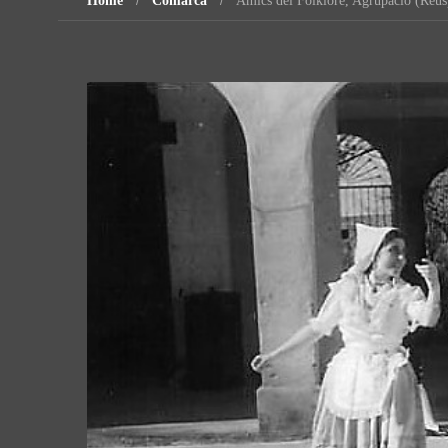
Home
Comarca
Amics del Folklore, Agrupació (Reus