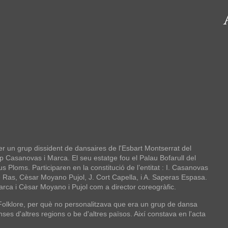
er un grup dissident de dansaires de l'Esbart Montserrat del
p Casanovas i Marca. El seu estatge fou el Palau Bofarull del
s Ploms. Participaren en la constitució de l’entitat : I. Casanovas
é Ras, Cèsar Moyano Pujol, J. Cort Capella, i A. Saperas Espasa.
rca i Cèsar Moyano i Pujol com a director coreogràfic.
 Folklore, per què no personalitzava que era un grup de dansa
ses d'altres regions o be d'altres països. Així constava en l'acta