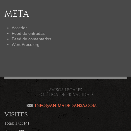
META
Acceder
Feed de entradas
Feed de comentarios
WordPress.org
AVISOS LEGALES
POLÍTICA DE PRIVACIDAD
INFO@ANIMADEDANSA.COM
VISITES
Total: 1733141