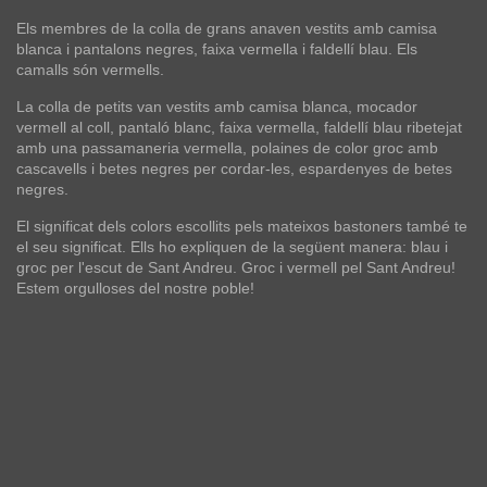
Els membres de la colla de grans anaven vestits amb camisa
blanca i pantalons negres, faixa vermella i faldellí blau. Els
camalls són vermells.
La colla de petits van vestits amb camisa blanca, mocador
vermell al coll, pantaló blanc, faixa vermella, faldellí blau ribetejat
amb una passamaneria vermella, polaines de color groc amb
cascavells i betes negres per cordar-les, espardenyes de betes
negres.
El significat dels colors escollits pels mateixos bastoners també te
el seu significat. Ells ho expliquen de la següent manera: blau i
groc per l'escut de Sant Andreu. Groc i vermell pel Sant Andreu!
Estem orgulloses del nostre poble!