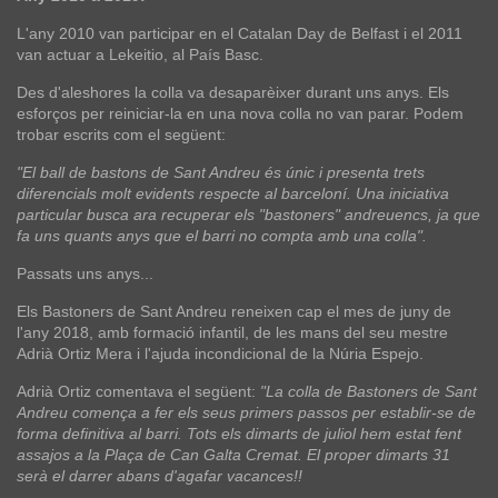
L'any 2010 van participar en el Catalan Day de Belfast i el 2011
van actuar a Lekeitio, al País Basc.
Des d'aleshores la colla va desaparèixer durant uns anys. Els
esforços per reiniciar-la en una nova colla no van parar. Podem
trobar escrits com el següent:
"El ball de bastons de Sant Andreu és únic i presenta trets
diferencials molt evidents respecte al barceloní. Una iniciativa
particular busca ara recuperar els "bastoners" andreuencs, ja que
fa uns quants anys que el barri no compta amb una colla".
Passats uns anys...
Els Bastoners de Sant Andreu reneixen cap el mes de juny de
l'any 2018, amb formació infantil, de les mans del seu mestre
Adrià Ortiz Mera i l'ajuda incondicional de la Núria Espejo.
Adrià Ortiz comentava el següent:
"La colla de Bastoners de Sant
Andreu comença a fer els seus primers passos per establir-se de
forma definitiva al barri. Tots els dimarts de juliol hem estat fent
assajos a la Plaça de Can Galta Cremat. El proper dimarts 31
serà el darrer abans d'agafar vacances!!