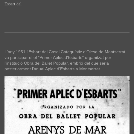
Esbart del
L'any 1951 l'Esbart del Casal Catequístic d'Olesa de Montserrat
va participar el el "Primer Aplec d'Esbarts" organitzat per
l'institució Obra del Ballet Popular, embrió del que seria
posteriorment l'anual Aplec d'Esbarts a Montserrat.