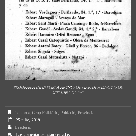
PROGRAMA DE L'APLEC A ARENYS DE MAR. DIUMENGE 16 DE
SETEMBRE DE 1951.
Comarca
,
Grup Folklòric
,
Població
,
Provincia
25 julio, 2019
Frederic
Los comentarios están cerrados.