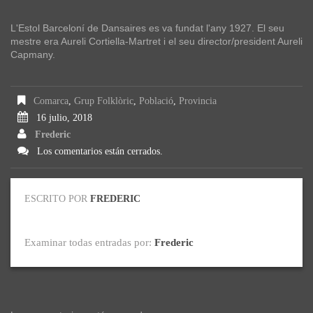
L'Estol Barceloní de Dansaires es va fundat l'any 1927. El seu
mestre era Aureli Cortiella-Martret i el seu director/president Aureli
Capmany.
Comarca
,
Grup Folklòric
,
Població
,
Provincia
16 julio, 2018
Frederic
Los comentarios están cerrados.
ESCRITO POR
FREDERIC
Examinar todas entradas por:
Frederic