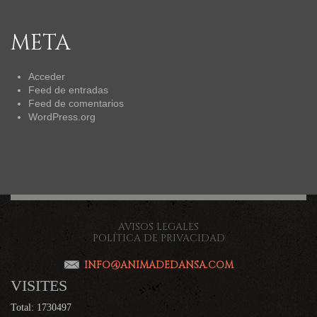
META
Acceder
Feed de entradas
Feed de comentarios
WordPress.org
AVISOS LEGALES
POLÍTICA DE PRIVACIDAD
INFO@ANIMADEDANSA.COM
VISITES
Total: 1730497