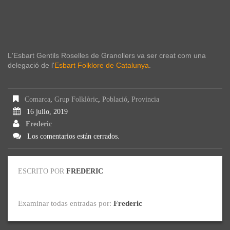
L'Esbart Gentils Roselles de Granollers va ser creat com una
delegació de l'
Esbart Folklore de Catalunya
.
Comarca
,
Grup Folklòric
,
Població
,
Provincia
16 julio, 2019
Frederic
Los comentarios están cerrados.
ESCRITO POR
FREDERIC
Examinar todas entradas por:
Frederic