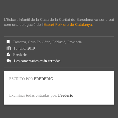
L'Esbart Infantil de la Casa de la Caritat de Barcelona va ser creat
com una delegació de l'
Esbart Folklore de Catalunya
.
Comarca
,
Grup Folklòric
,
Població
,
Provincia
15 julio, 2019
Frederic
Los comentarios están cerrados.
ESCRITO POR
FREDERIC
Examinar todas entradas por:
Frederic