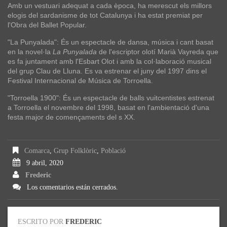
Amb un vestuari adequat a cada època, ha merescut els millors
elogis del sardanisme de tot Catalunya i ha estat premiat per
l'Obra del Ballet Popular.
"La Punyalada": És un espectacle de dansa, música i cant basat
en la novel·la
La Punyalada
de l'escriptor olotí Marià Vayreda que
es fa juntament amb l'Esbart Olot i amb la col·laboració musical
del grup Clau de Lluna. Es va estrenar el juny del 1997 dins el
Festival Internacional de Música de Torroella.
"Torroella 1900": És un espectacle de balls vuitcentistes estrenat
a Torroella el novembre del 1998, basat en l'ambientació d'una
festa major de començaments del s XX.
Comarca
,
Grup Folklòric
,
Població
9 abril, 2020
Frederic
Los comentarios están cerrados.
ESCRITO POR
FREDERIC