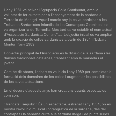
L’any 1981 va néixer l’Agrupació Colla Continuïtat, amb la
voluntat de fer cursets per a l’ensenyament de la sardana a
Torroella de Montgrí. Aquell mateix any ja es va participar a les
Trobades Sardanistes Infantils de les Comarques Gironines i es
va organitzar la de Torroella. Més tard es va establir el nom actual
d’Associació Sardanista Continuïtat. L’objectiu inicial es va ampliar
amb la creació de colles sardanistes a partir de 1984 i l’Esbart
Montgrí l'any 1989.
L’objectiu principal de l’Associació és la difusió de la sardana i les
danses tradicionals catalanes, treballant amb la mainada i el
jovent.
Com he dit abans, l'esbart es va inicia l'any 1989 per completar la
formació dels dansaires de les colles i augmentar les possibilitats
de les seves actuacions.
En el decurs d'aquests anys han creat uns quants espectacles
com son:
"Trencats i seguits" : És un espectacle, estrenat l'any 1994, on es
mostra l'evolució musical i coreogràfica de la sardana, des del
contrapàs i la sardana curta a la sardana llarga i de punts lliures.