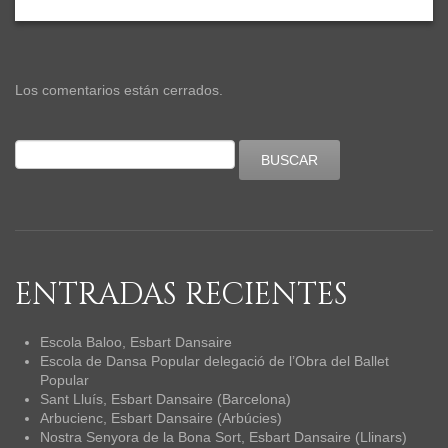
Los comentarios están cerrados.
ENTRADAS RECIENTES
Escola Baloo, Esbart Dansaire
Escola de Dansa Popular delegació de l’Obra del Ballet
Popular
Sant Lluís, Esbart Dansaire (Barcelona)
Arbucienc, Esbart Dansaire (Arbúcies)
Nostra Senyora de la Bona Sort, Esbart Dansaire (Llinars)