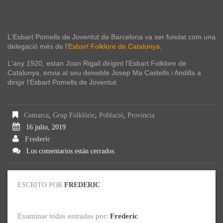
L'Esbart Pomells de Joventut de Barcelona va ser fundat com una
delegació més de l'
Esbart Folklore de Catalunya
.
L'any 1920, estan Joan Rigall dirigint l'Esbart Folklore de
Catalunya, envia al seu deixeble Josep Ma Castells i Andilla a
dirigir l'Esbart Pomells de Joventut.
Comarca
,
Grup Folklòric
,
Població
,
Provincia
16 julio, 2019
Frederic
Los comentarios están cerrados.
ESCRITO POR
FREDERIC
Examinar todas entradas por:
Frederic