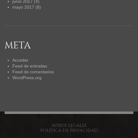
junio 2017
(4)
mayo 2017
(8)
META
Acceder
Feed de entradas
Feed de comentarios
WordPress.org
AVISOS LEGALES
POLÍTICA DE PRIVACIDAD