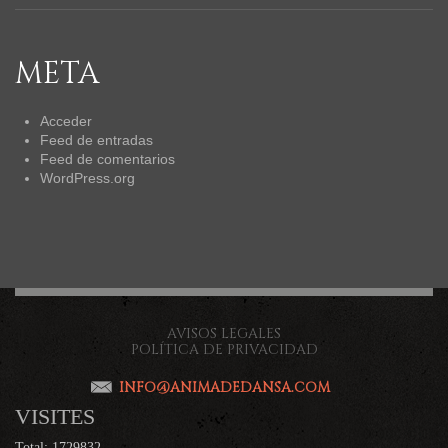
META
Acceder
Feed de entradas
Feed de comentarios
WordPress.org
AVISOS LEGALES
POLÍTICA DE PRIVACIDAD
INFO@ANIMADEDANSA.COM
VISITES
Total: 1729832