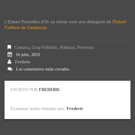
L'Esbart Poncelles d'Or va néixer com una delegació de l'
Esbart
Folklore de Catalunya
.
Comarca
,
Grup Folklòric
,
Població
,
Provincia
16 julio, 2019
Frederic
Los comentarios están cerrados.
ESCRITO POR
FREDERIC
Examinar todas entradas por:
Frederic