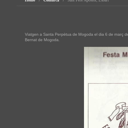
Home
Comarca
Sant Pere Apòstol, Esbart
Viatgen a Santa Perpètua de Mogoda el dia 6 de març de 
Bernat de Mogoda.