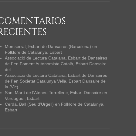
COMENTARIOS
RECIENTES
Montserrat, Esbart de Dansaires (Barcelona)
en
Folklore de Catalunya, Esbart
Associació de Lectura Catalana, Esbart de Dansaires
de l’
en
Foment Autonomista Català, Esbart Dansaire
del
Associació de Lectura Catalana, Esbart de Dansaires
de l’
en
Societat Catalunya Vella, Esbart Dansaire de
la (Vic)
Sant Martí de l’Ateneu Torrellenc, Esbart Dansaire
en
Verdaguer, Esbart
Cerdà, Ball (Seu d’Urgell)
en
Folklore de Catalunya,
Esbart