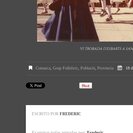
VI TROBADA D'ESBARTS A SA
Comarca
,
Grup Folklòric
,
Població
,
Provincia
18 d
ESCRITO POR
FREDERIC
Examinar todas entradas por:
Frederic