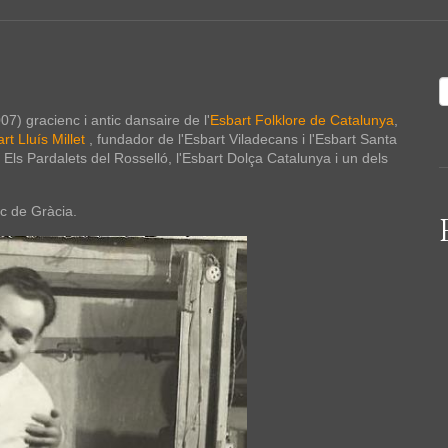
) gracienc i antic dansaire de l'
Esbart Folklore de Catalunya
,
rt Lluís Millet
, fundador de l'Esbart Viladecans i l'Esbart Santa
Els Pardalets del Rosselló, l'Esbart Dolça Catalunya i un dels
ic de Gràcia.