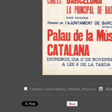
Comarca
,
Grup Folklòric
,
Població
,
Provincia
22 e