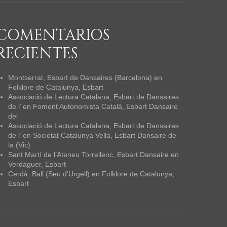
COMENTARIOS
RECIENTES
Montserrat, Esbart de Dansaires (Barcelona)
en
Folklore de Catalunya, Esbart
Associació de Lectura Catalana, Esbart de Dansaires
de l’
en
Foment Autonomista Català, Esbart Dansaire
del
Associació de Lectura Catalana, Esbart de Dansaires
de l’
en
Societat Catalunya Vella, Esbart Dansaire de
la (Vic)
Sant Martí de l’Ateneu Torrellenc, Esbart Dansaire
en
Verdaguer, Esbart
Cerdà, Ball (Seu d’Urgell)
en
Folklore de Catalunya,
Esbart