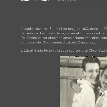
Home
Comarca
Santa Fe, Esbart
Joaquim Navarro i Bonet (1 de maig de 1933-març de 2007
deixeble de Joan Bial i Serra, va ser el fundador de l'
Esba
Fe. També va ser director d'altres esbarts dansaires com 
fondadors de l'Agrupament d'Esbarts Dansaires...
L'Esbart Santa Fe tenia la seva seu social al Círcol Catòl