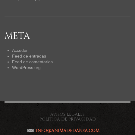
META
Acceder
Feed de entradas
Feed de comentarios
WordPress.org
AVISOS LEGALES
POLÍTICA DE PRIVACIDAD
INFO@ANIMADEDANSA.COM