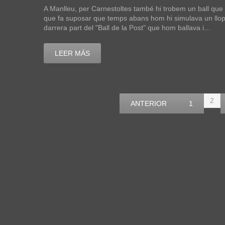
A Manlleu, per Carnestoltes també hi trobem un ball que 
que fa suposar que temps abans hom hi simulava un llop pel
darrera part del "Ball de la Post" que hom ballava i…
LEER MÁS
2
ANTERIOR
1