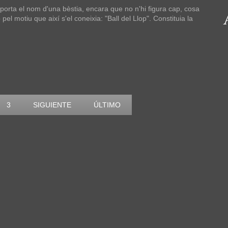
porta el nom d'una bèstia, encara que no n'hi figura cap, cosa
 motiu que així s'el coneixia: "Ball del Llop". Constituia la
3
SIGUIENTE
ÚLTIMO