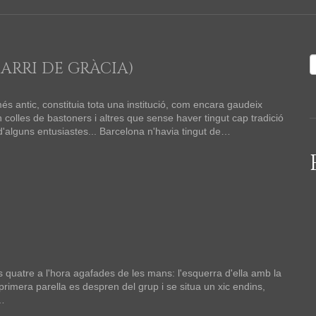
BARRI DE GRÀCIA)
és antic, constituia tota una institució, com encara gaudeix
colles de bastoners i altres que sense haver tingut cap tradició
 d'alguns entusiastes... Barcelona n'havia tingut de…
s quatre a l'hora agafades de les mans: l'esquerra d'ella amb la
a primera parella es despren del grup i se situa un xic endins,
a…