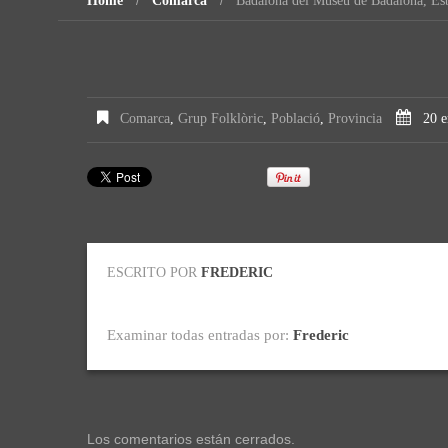
Home
Comarca
Badalona del Museu de Badalona, Es
Comarca
,
Grup Folklòric
,
Població
,
Provincia
20 e
ESCRITO POR
FREDERIC
Examinar todas entradas por:
Frederic
Los comentarios están cerrados.