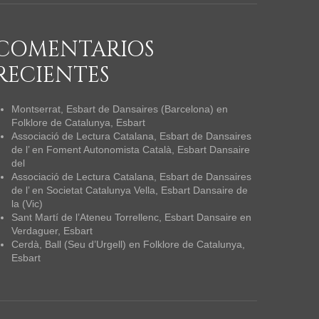
COMENTARIOS
RECIENTES
Montserrat, Esbart de Dansaires (Barcelona)
en
Folklore de Catalunya, Esbart
Associació de Lectura Catalana, Esbart de Dansaires
de l’
en
Foment Autonomista Català, Esbart Dansaire
del
Associació de Lectura Catalana, Esbart de Dansaires
de l’
en
Societat Catalunya Vella, Esbart Dansaire de
la (Vic)
Sant Martí de l’Ateneu Torrellenc, Esbart Dansaire
en
Verdaguer, Esbart
Cerdà, Ball (Seu d’Urgell)
en
Folklore de Catalunya,
Esbart