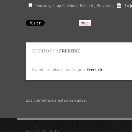
Comarca
,
Grup Folklòric
,
Població
,
Provincia
14 j
ESCRITO POR
FREDERIC
Examinar todas entradas por:
Frederic
Los comentarios están cerrados.
AVISOS LEGALES