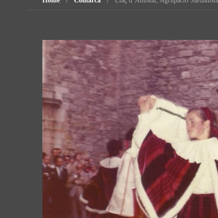
Home
Comarca
Llaç d’Amistat, Agrupació Sardanist