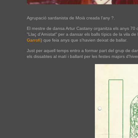
Agrupació sardanista de Moià creada l'any ?.
El mestre de dansa Artur Castany organitza els anys 70 
"Llaç d'Amistat" per a dansar els balls típics de la vila de
Garrofí
) que feia anys que s'havien deixat de ballar.
Just per aquell temps entro a formar part del grup de dan
els dissabtes al matí i ballant per les festes majors d'hivern