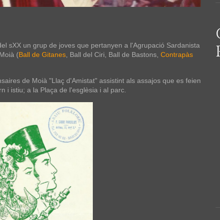
del sXX un grup de joves que pertanyen a l'Agrupació Sardanista
 Moià (
Ball de Gitanes
, Ball del Ciri, Ball de Bastons,
Contrapàs
saires de Moià "Llaç d'Amistat" assistint als assajos que es feien
 i istiu; a la Plaça de l'esglèsia i al parc.